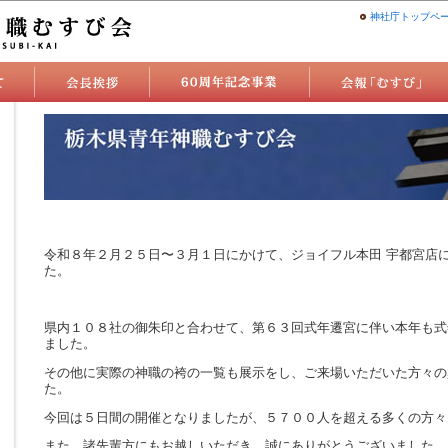
神社庁トップペ
令和８年２月２５日〜３月１日にかけて、ジョイフル本田 宇都宮店
た。
県内１０８社の御朱印と合わせて、第６３回式年遷宮に伴い本年も式
ました。
その他に実際の神職の袴の一覧も展示をし、ご来場いただいた方々の
た。
今回は５日間の開催となりましたが、５７００人を超える多くの方々
また、諸先輩方にもお越しいただき、誠にありがとうございました。