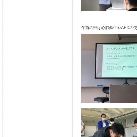
午前の部は心肺蘇生やAEDの