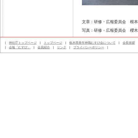
文章：研修・広報委員会 根本
写真：研修・広報委員会 櫻木
|
神社庁トップページ
|
トップページ
|
栃木県青年神職むすび会について
|
会長挨拶
|
会報「むすび」
|
会員紹介
|
リンク
|
プライバシーポリシー
|