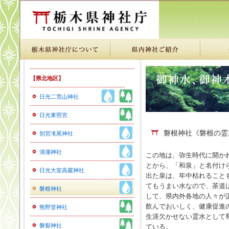
【県北地区】
日光二荒山神社
日光東照宮
磐根神社《磐根の霊
別宮滝尾神社
清瀧神社
この地は、弥生時代に開か
とから、「和泉」と名付け
日光大室高靇神社
出た泉は、年中枯れること
てもうまい水なので、茶道
磐根神社
して、県内外各地の人々が
飲んでおいしく、健康促進
熊野堂神社
生涯欠かせない霊水として
磐裂神社
ている。