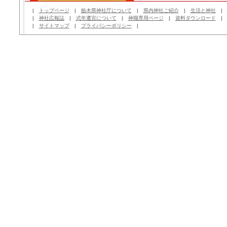
|
トップページ
|
栃木県神社庁について
|
県内神社ご紹介
|
生活と神社
|
神社広報誌
|
式年遷宮について
|
神職専用ページ
|
資料ダウンロード
|
サイトマップ
|
プライバシーポリシー
|