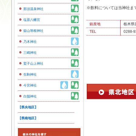
※飲料については当神社ま
那須温泉神社
塩原八幡宮
鎮座地
栃木県
嶽山箒根神社
TEL
0288-9
乃木神社
三嶋神社
鷲子山上神社
生駒神社
今宮神社
白鬚神社
【県央地区】
【県南地区】