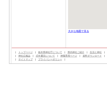
大きな地図で見る
|
トップページ
|
栃木県神社庁について
|
県内神社ご紹介
|
生活と神社
|
神社広報誌
|
式年遷宮について
|
神職専用ページ
|
資料ダウンロード
|
サイトマップ
|
プライバシーポリシー
|