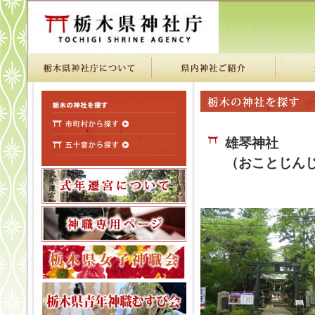
雄琴神社
（おことじん