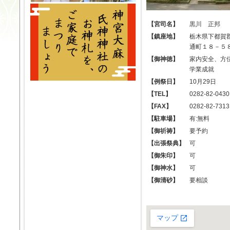
【宮司名】
黒川 正邦
【鎮座地】
栃木県下都賀
通町１８－５
【御神徳】
家内安全、方
学業成就
【例祭日】
10月29日
【TEL】
0282-82-0430
【FAX】
0282-82-7313
【駐車場】
有:無料
【御祈祷】
要予約
【出張祭典】
可
【御朱印】
可
【御神水】
可
【御清砂】
要相談