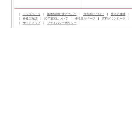
|
トップページ
|
栃木県神社庁について
|
県内神社ご紹介
|
生活と神社
|
神社広報誌
|
式年遷宮について
|
神職専用ページ
|
資料ダウンロード
|
サイトマップ
|
プライバシーポリシー
|