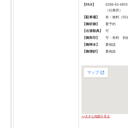
【FAX】
0288-93-4855
（社務所）
【駐車場】
有：無料（50
【御祈祷】
要予約
【出張祭典】
可
【御朱印】
可：有料 初穂
【御神水】
要相談
【御清砂】
要相談
>>大きな地図を見る