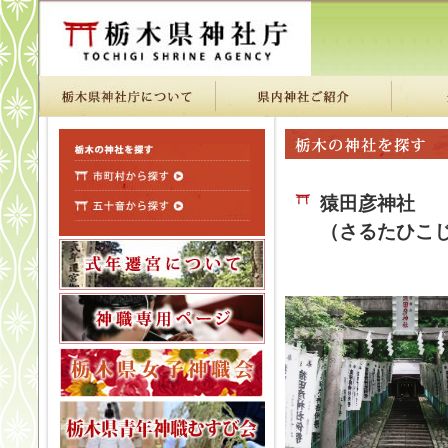
猿田彦神社
（さるたひこ