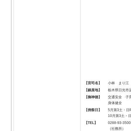
【宮司名】
小林 まり江
【鎮座地】
栃木県日光市足
【御神徳】
交通安全 子
身体健全
【例祭日】
5月第3土・日
10月第3土・
【TEL】
0288-93-3500
（社務所）