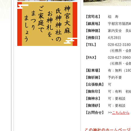
【宮司名】
稲 寿
【鎮座地】
宇都宮市陽西町1
【御神徳】
家内安全 良
【例祭日】
4月28日
【TEL】
028-622-3180
（社務所・会
【FAX】
028-627-3960
（社務所・会
【駐車場】
有：無料（18
【御祈祷】
予約不要
【出張祭典】
可
【御朱印】
可：有料 初穂
【御神水】
可：要相談
【御清砂】
可：要相談
【お問合せ】
>>
こちらから