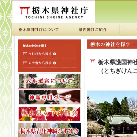
栃木県護国神
（とちぎけん