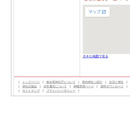
大きな地図で見る
|
トップページ
|
栃木県神社庁について
|
県内神社ご紹介
|
生活と神社
|
神社広報誌
|
式年遷宮について
|
神職専用ページ
|
資料ダウンロード
|
サイトマップ
|
プライバシーポリシー
|