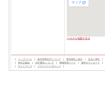
>>大きな地図を見る
|
トップページ
|
栃木県神社庁について
|
県内神社ご紹介
|
生活と神社
|
神社広報誌
|
式年遷宮について
|
神職専用ページ
|
資料ダウンロード
|
サイトマップ
|
プライバシーポリシー
|