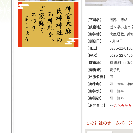
【宮司名】
沼部 博成
【鎮座地】
栃木県小山市宮本
【御神徳】
病魔退散、縁
【例祭日】
7月14日
【TEL】
0285-22-0101
【FAX】
0285-22-0450
【駐車場】
有:無料（50台
【御祈祷】
要予約
【出張祭典】
可
【御朱印】
可・有料 初穂
【御神水】
可 無料
【御清砂】
可 無料
【お問合せ】
>>
こちらから